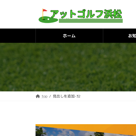
コ
ナ
ン
ビ
テ
ゲ
ン
ー
ホーム
お
ツ
シ
へ
ョ
ス
ン
キ
に
ッ
移
プ
動
top
見出しを追加-32